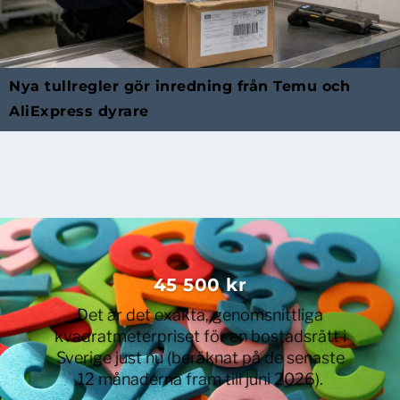
Nya tullregler gör inredning från Temu och
AliExpress dyrare
45 500 kr
Det är det exakta, genomsnittliga
kvadratmeterpriset för en bostadsrätt i
Sverige just nu (beräknat på de senaste
12 månaderna fram till juni 2026).