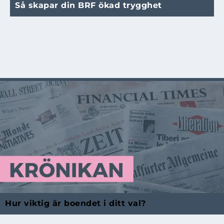
Så skapar din BRF ökad trygghet
Hur viktig är boendet i ditt val?