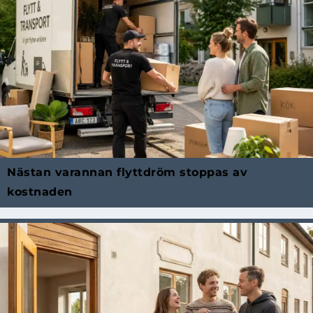
Nästan varannan flyttdröm stoppas av
kostnaden