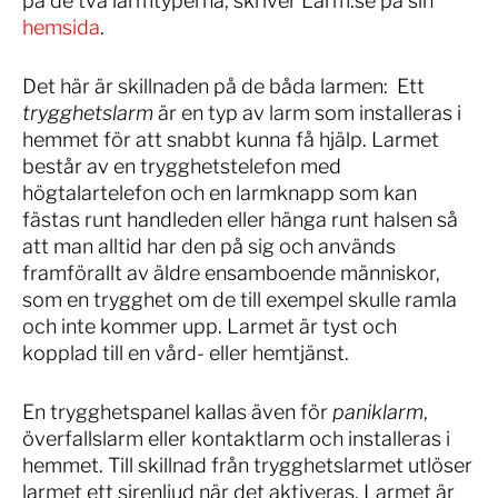
på de två larmtyperna, skriver Larm.se på sin
hemsida
.
Det här är skillnaden på de båda larmen: Ett
trygghetslarm
är en typ av larm som installeras i
hemmet för att snabbt kunna få hjälp. Larmet
består av en trygghetstelefon med
högtalartelefon och en larmknapp som kan
fästas runt handleden eller hänga runt halsen så
att man alltid har den på sig och används
framförallt av äldre ensamboende människor,
som en trygghet om de till exempel skulle ramla
och inte kommer upp. Larmet är tyst och
kopplad till en vård- eller hemtjänst.
En trygghetspanel kallas även för
paniklarm
,
överfallslarm eller kontaktlarm och installeras i
hemmet. Till skillnad från trygghetslarmet utlöser
larmet ett sirenljud när det aktiveras. Larmet är