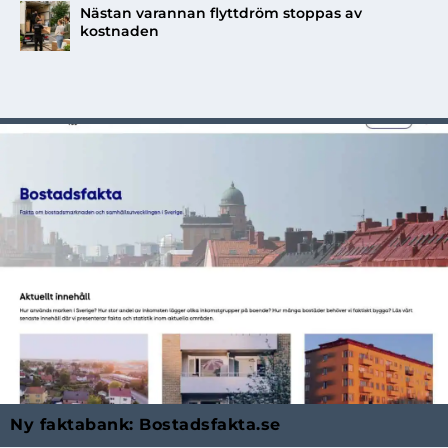
Nästan varannan flyttdröm stoppas av
kostnaden
Ny faktabank: Bostadsfakta.se