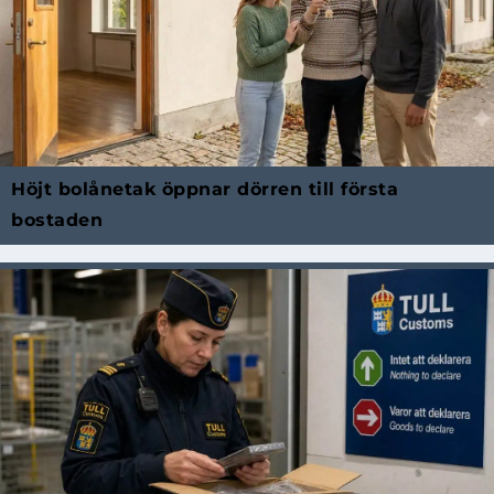
Höjt bolånetak öppnar dörren till första
bostaden